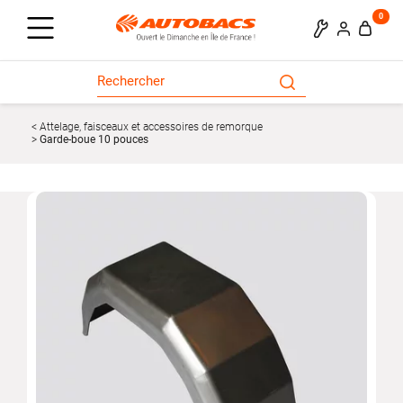
0
Attelage, faisceaux et accessoires de remorque
Garde-boue 10 pouces