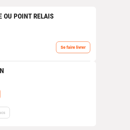
E OU POINT RELAIS
Se faire livrer
IN
acs