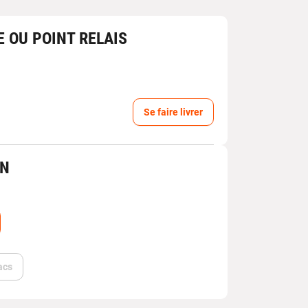
E OU POINT RELAIS
Se faire livrer
IN
acs