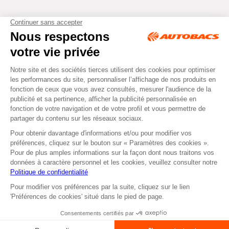
Tous droits réservés © Autobacs
Mentions légales
RGPD
Cookies
CGV
Instagram
Facebook
Retirer dans un Centre
ou
Se faire livrer
Autobacs