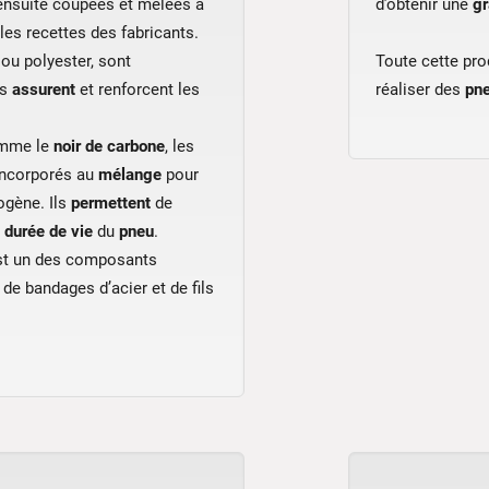
 ensuite coupées et mêlées à
d’obtenir une
g
es recettes des fabricants.
 ou polyester, sont
Toute cette pro
es
assurent
et renforcent les
réaliser des
pn
omme le
noir de carbone
, les
 incorporés au
mélange
pour
ogène. Ils
permettent
de
a
durée de vie
du
pneu
.
est un des composants
 de bandages d’acier et de fils