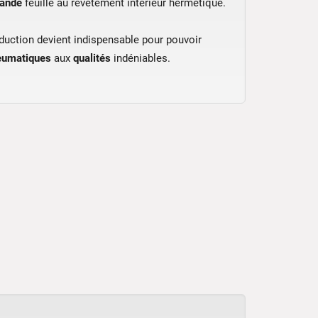
rande
feuille au revêtement intérieur hermétique.
duction devient indispensable pour pouvoir
eumatiques
aux
qualités
indéniables.