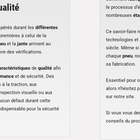
ualité
le processus d’
nombreuses
ét
pérés durant les
différentes
Ce savoir-faire 
remières à celui de la
technologies et
neu
et la
jante
arrivent au
siècle. Même si
ore des vérifications.
chaque
pneu
, n
sa fabrication.
aractéristiques
de
qualité
afin
rmance
et de sécurité. Des
Essentiel pour o
 à la traction, aux
alors n’hésitez 
inspection visuelle ou aux
sur notre site.
aucun défaut durant cette
ndispensable pour la sécurité
Si vous vous d
conseils du proc