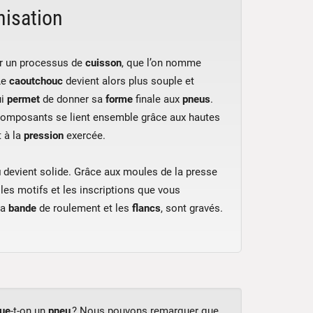
nisation
r un processus de
cuisson
, que l’on nomme
Le
caoutchouc
devient alors plus souple et
ui
permet
de donner sa
forme
finale aux
pneus
.
omposants se lient ensemble grâce aux hautes
 à la
pression
exercée.
u
devient solide. Grâce aux moules de la presse
 les motifs et les inscriptions que vous
la
bande
de roulement et les
flancs
, sont gravés.
que
-t-on un
pneu
? Nous pouvons remarquer que