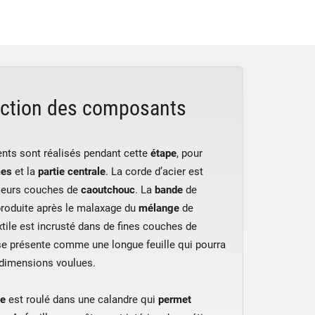
uction des composants
nts sont réalisés pendant cette
étape
, pour
es
et la
partie centrale
. La corde d’acier est
sieurs couches de
caoutchouc
. La
bande
de
produite après le malaxage du
mélange
de
extile est incrusté dans de fines couches de
se présente comme une longue feuille qui pourra
x dimensions voulues.
e
est roulé dans une calandre qui
permet