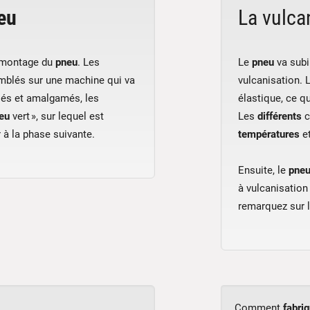
eu
La vulca
 montage du
pneu
. Les
Le
pneu
va subi
blés sur une machine qui va
vulcanisation. 
és et amalgamés, les
élastique, ce q
eu
vert », sur lequel est
Les
différents
c
r à la phase suivante.
températures
et
Ensuite, le
pne
à vulcanisation
remarquez sur 
Comment
fabri