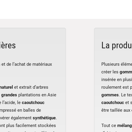
ères
La prod
 et de l’achat de matériaux
Plusieurs éléme
créer les
gomm
insérée en plu
naturel
et extrait d’arbres
roulement est 
e
grandes
plantations en Asie
gommes
. Le t
 l’acide, le
caoutchouc
caoutchouc
et 
mpressé en balles de
être taillée au
’avérer également
synthétique
.
nt plus facilement stockées
Tout ce
mélang