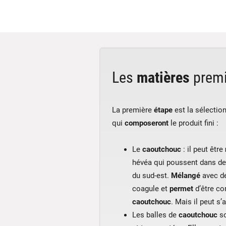
Les
matières
premi
La première
étape
est la sélection
qui
composeront
le produit fini :
Le
caoutchouc
: il peut être
hévéa qui poussent dans d
du sud-est.
Mélangé
avec de
coagule et
permet
d’être co
caoutchouc
. Mais il peut s
Les balles de
caoutchouc
so