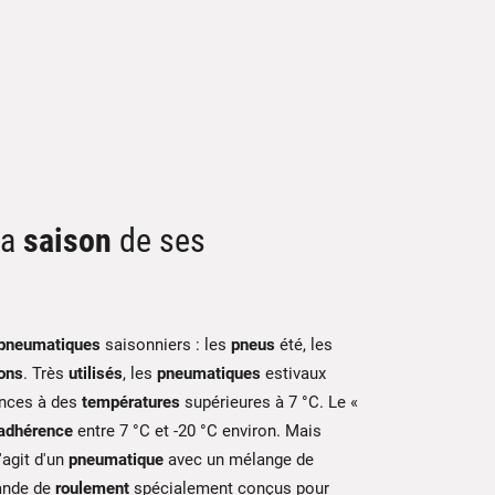
la
saison
de ses
pneumatiques
saisonniers : les
pneus
été, les
ons
. Très
utilisés
, les
pneumatiques
estivaux
nces à des
températures
supérieures à 7 °C. Le «
adhérence
entre 7 °C et -20 °C environ. Mais
'agit d'un
pneumatique
avec un mélange de
bande de
roulement
spécialement conçus pour