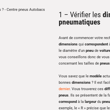
1 – Vérifier les
di
pneumatiques
Avant de commencer votre rec
dimensions
qui
correspondent
à
le diamètre d'un
pneu
de
voitur
vous conseillons donc de vous 
concernant les tailles de
pneus
Vous savez que le
modèle
actu
bonnes
dimensions
? Il est fac
dernier
. Vous trouverez ces
dif
pneus
. Ils se présentent de la 
correspond
à la
largeur
du
pneu
exemple, le « R » précise que l