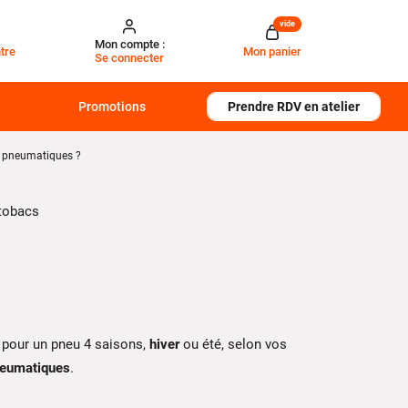
vide
Mon compte :
tre
Mon panier
Se connecter
Promotions
Prendre RDV en atelier
 pneumatiques ?
 pour un pneu 4 saisons,
hiver
ou été, selon vos
eumatiques
.