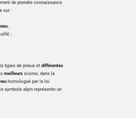
ent de prendre connaissance
e sur :
pneu
;
illé ;
ts types de pneus et
différentes
es
meilleurs
scores, dans la
neu
homologué par la loi
e symbole alpin représente un