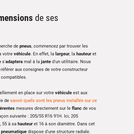
mensions
de ses
herche de
pneus
, commencez par trouver les
 votre
véhicule
. En effet, la
largeur
, la
hauteur
et
e
s'
adaptera
mal à la
jante
d'un utilitaire. Nous
référer aux consignes de votre constructeur
compatibles.
ellement en place sur votre
véhicule
est aux
ile de
savoir quels sont les pneus installés sur ce
férentes
mesures directement sur le
flanc
de vos
façon suivante : 205/55 R16 91H. Ici, 205
, 55 à sa
hauteur
et 16 à son diamètre. Dans cet
e
pneumatique
dispose d'une structure radiale.