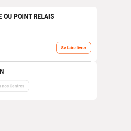
E OU POINT RELAIS
Se faire livrer
IN
s nos Centres