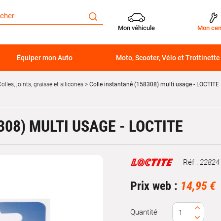
Mon véhicule
Mon cen
Équiper mon Auto
Moto, Scooter, Vélo et Trottinette
olles, joints, graisse et silicones
Colle instantané (158308) multi usage - LOCTITE
08) MULTI USAGE - LOCTITE
Réf :
22824
Marque
Prix web :
14,95 €
Quantité