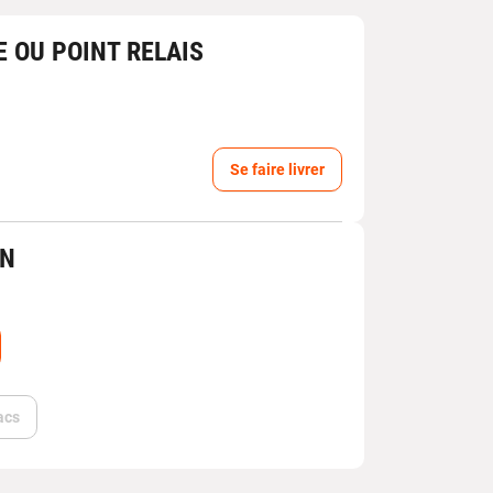
E OU POINT RELAIS
Se faire livrer
IN
acs