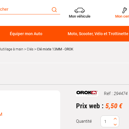
Mon véhicule
Mon cen
Équiper mon Auto
Moto, Scooter, Vélo et Trottinette
Outillage à main
Clés
Clé mixte 13MM - OROK
Réf :
294474
Marque
Prix web :
5,50 €
Quantité