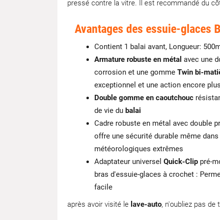
pressé contre la vitre. Il est recommandé du cô
Avantages des essuie-glaces 
Contient 1 balai avant, Longueur: 50
Armature robuste en métal
avec une do
corrosion et une gomme
Twin bi-mati
exceptionnel et une action encore plu
Double gomme en caoutchouc
résistan
de vie du
balai
Cadre robuste en métal avec double pr
offre une sécurité durable même dans
météorologiques extrêmes
Adaptateur universel
Quick-Clip
pré-mo
bras d'essuie-glaces à crochet : Permet
facile
après avoir visité le
lave-auto
, n'oubliez pas de