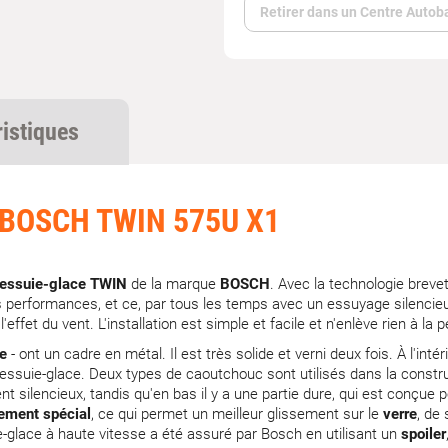
Retirer dans un Centre Autob
ristiques
 BOSCH TWIN 575U X1
s essuie-glace TWIN
de la marque
BOSCH
. Avec la technologie brev
s performances, et ce, par tous les temps avec un essuyage silencieux
'effet du vent. L'installation est simple et facile et n'enlève rien 
se
- ont un cadre en métal. Il est très solide et verni deux fois. À l'inté
'essuie-glace. Deux types de caoutchouc sont utilisés dans la constr
 silencieux, tandis qu'en bas il y a une partie dure, qui est conçue po
ement spécial
, ce qui permet un meilleur glissement sur le
verre
, de
-glace à haute vitesse a été assuré par Bosch en utilisant un
spoiler