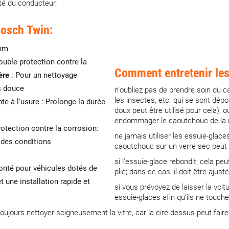
té du conducteur.
Bosch Twin:
0mm
uble protection contre la
Comment entretenir les
ère
: Pour un nettoyage
s douce
n'oubliez pas de prendre soin du ca
les insectes, etc. qui se sont dé
te à l'usure : Prolonge la durée
doux peut être utilisé pour cela); o
endommager le caoutchouc de la r
otection contre la corrosion:
ne jamais utiliser les essuie-glaces
 des conditions
caoutchouc sur un verre sec peut 
si l'essuie-glace rebondit, cela peu
nté pour véhicules dotés de
plié; dans ce cas, il doit être ajusté
 une installation rapide et
si vous prévoyez de laisser la voit
essuie-glaces afin qu'ils ne touch
 toujours nettoyer soigneusement la vitre, car la cire dessus peut faire