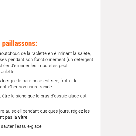
 paillassons:
outchouc de la raclette en éliminant la saleté,
posés pendant son fonctionnement (un détergent
ublier d'éliminer les impuretés peut
aclette
 lorsque le pare-brise est sec; frotter le
entraîner son usure rapide
t être le signe que le bras d'essuie-glace est
ure au soleil pendant quelques jours, réglez les
ent pas la
vitre
 sauter l'essuie-glace