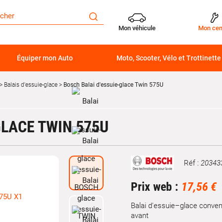
Mon véhicule
Mon cen
Équiper mon Auto
Moto, Scooter, Vélo et Trottinette
Balais d'essuie-glace
Bosch Balai d'essuie-glace Twin 575U
GLACE TWIN 575U
Réf :
20343
Marque
Prix web :
17,56 €
Balai d'essuie–glace conve
avant