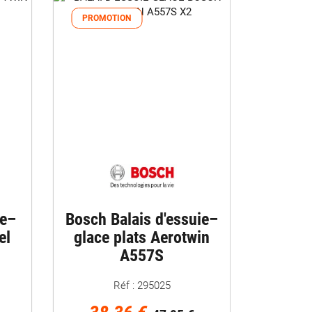
PROMOTION
ie–
Bosch Balais d'essuie–
el
glace plats Aerotwin
A557S
Réf : 295025