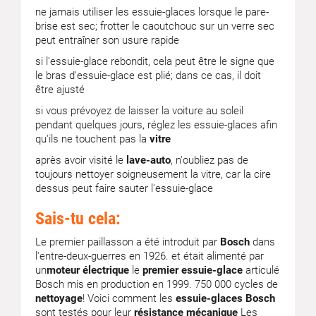
ne jamais utiliser les essuie-glaces lorsque le pare-
brise est sec; frotter le caoutchouc sur un verre sec
peut entraîner son usure rapide
si l'essuie-glace rebondit, cela peut être le signe que
le bras d'essuie-glace est plié; dans ce cas, il doit
être ajusté
si vous prévoyez de laisser la voiture au soleil
pendant quelques jours, réglez les essuie-glaces afin
qu'ils ne touchent pas la
vitre
après avoir visité le
lave-auto
, n'oubliez pas de
toujours nettoyer soigneusement la vitre, car la cire
dessus peut faire sauter l'essuie-glace
Sais-tu cela:
Le premier paillasson a été introduit par
Bosch
dans
l'entre-deux-guerres en 1926. et était alimenté par
un
moteur électrique
le
premier essuie-glace
articulé
Bosch mis en production en 1999. 750 000 cycles de
nettoyage
! Voici comment les
essuie-glaces Bosch
sont testés pour leur
résistance mécanique
Les