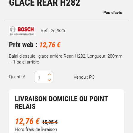
GLACE REAR H282
Réf :
264825
Marque
Prix web :
12,76 €
Balai d'essuie–glace arrière Rear: H282, Longueur: 280mm
– 1 balai arrière
Quantité
Vendu : PC
LIVRAISON DOMICILE OU POINT
RELAIS
12,76 €
15,95 €
Hors frais de livraison