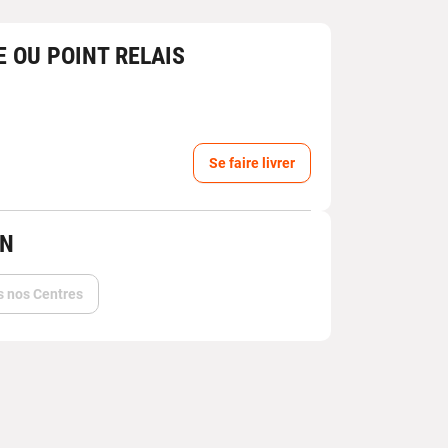
E OU POINT RELAIS
Se faire livrer
IN
s nos Centres