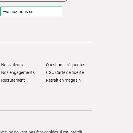
Nos valeurs
Questions fréquentes
Nos engagements
CGU Carte de fidélité
Recrutement
Retrait en magasin
e, ne doivent pas être copiées. Il est interdit