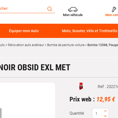
Mon véhicule
Mon cen
Équiper mon Auto
Moto, Scooter, Vélo et Trottinette
auto
Rénovation auto extérieur
Bombe de peinture voiture
Bombe 150ML Peugeot
OIR OBSID EXL MET
Réf :
23221
Marque
Prix web :
12,95 €
Quantité