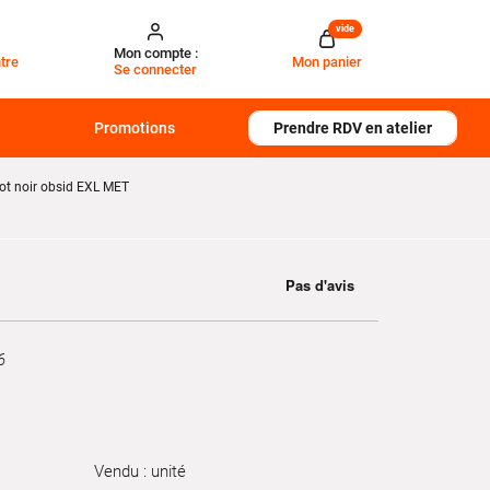
vide
Mon compte :
tre
Mon panier
Se connecter
Promotions
Prendre RDV en atelier
 noir obsid EXL MET
6
Vendu : unité