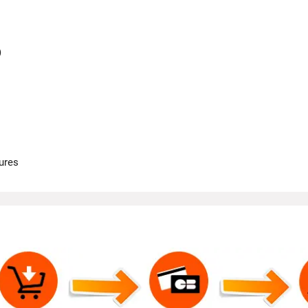
)
ures