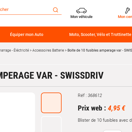
Mon véhicule
Mon cen
Équiper mon Auto
Moto, Scooter, Vélo et Trottinette
arrage - Éléctricité
Accessoires Batterie
Boite de 10 fusibles amperage var - SWI
AMPERAGE VAR - SWISSDRIV
Réf :
368612
Marque
Prix web :
4,95 €
Blister de 10 fusibles avec 