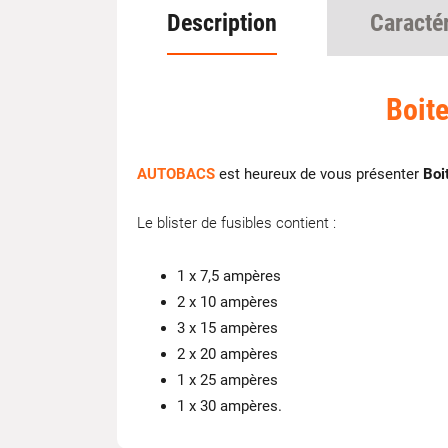
Description
Caracté
Boit
AUTOBACS
est heureux de vous présenter
Boit
Le blister de fusibles contient :
1 x 7,5 ampères
2 x 10 ampères
3 x 15 ampères
2 x 20 ampères
1 x 25 ampères
1 x 30 ampères.