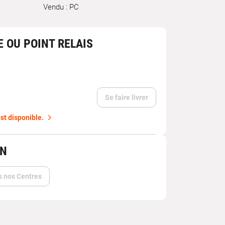
Vendu : PC
E OU POINT RELAIS
Se faire livrer
st disponible.
IN
s nos Centres