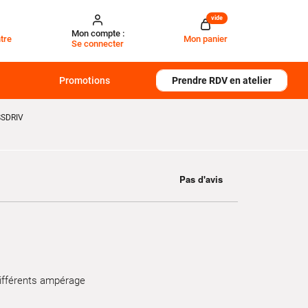
vide
Mon compte :
tre
Mon panier
Se connecter
Promotions
Prendre RDV en atelier
SSDRIV
différents ampérage