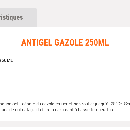
ristiques
ANTIGEL GAZOLE 250ML
 250ML
.
ion antif géante du gazole routier et non-routier jusqu'à -28°C*. Son
t ainsi le colmatage du filtre à carburant à basse température.