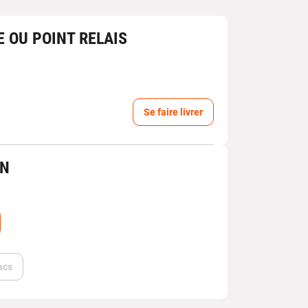
E OU POINT RELAIS
Se faire livrer
IN
acs