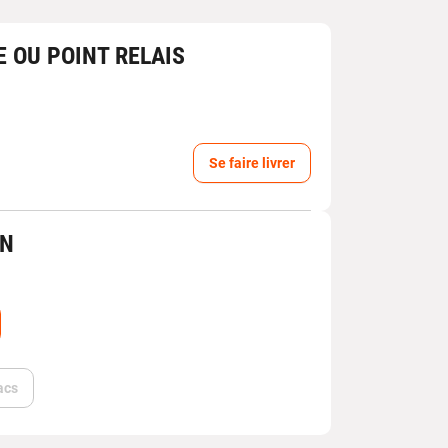
E OU POINT RELAIS
Se faire livrer
IN
acs