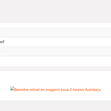
sif
e