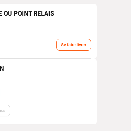
E OU POINT RELAIS
Se faire livrer
IN
acs