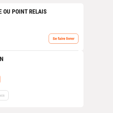
E OU POINT RELAIS
Se faire livrer
IN
acs