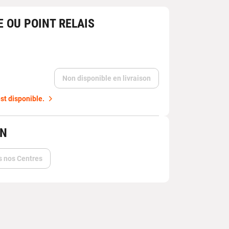
E OU POINT RELAIS
Non disponible en livraison
st disponible.
IN
s nos Centres