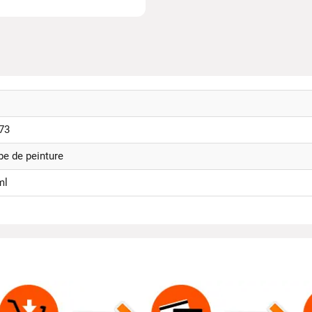
73
e de peinture
ml