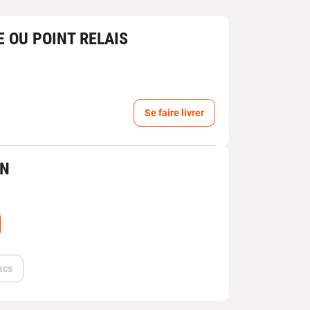
E OU POINT RELAIS
Se faire livrer
IN
acs