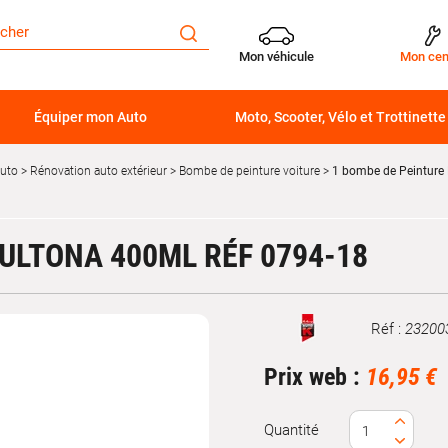
Mon véhicule
Mon cen
Équiper mon Auto
Moto, Scooter, Vélo et Trottinette
auto
Rénovation auto extérieur
Bombe de peinture voiture
1 bombe de Peinture
ULTONA 400ML RÉF 0794-18
Réf :
23200
Marque
Prix web :
16,95 €
Quantité