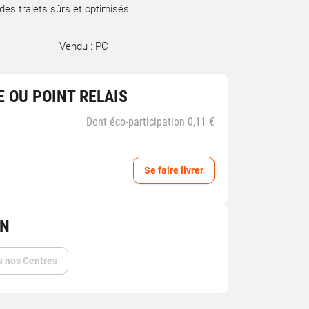
 des trajets sûrs et optimisés.
Vendu : PC
E OU POINT RELAIS
Dont éco-participation 0,11 €
Se faire livrer
IN
s nos Centres