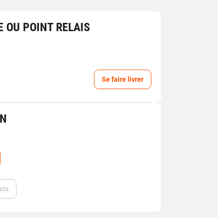
E OU POINT RELAIS
Se faire livrer
IN
acs