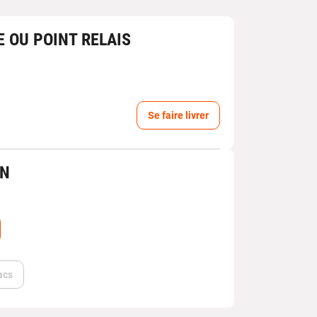
E OU POINT RELAIS
Se faire livrer
IN
acs