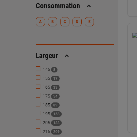
Consommation
Replier
A
B
C
D
E
Largeur
Replier
145
8
155
17
165
33
175
54
185
89
195
153
205
188
215
209