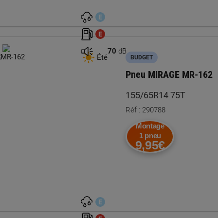
E
E
70
dB
Été
BUDGET
Pneu MIRAGE MR-162
155/65R14 75T
Réf : 290788
Montage
1 pneu
9,95€
E