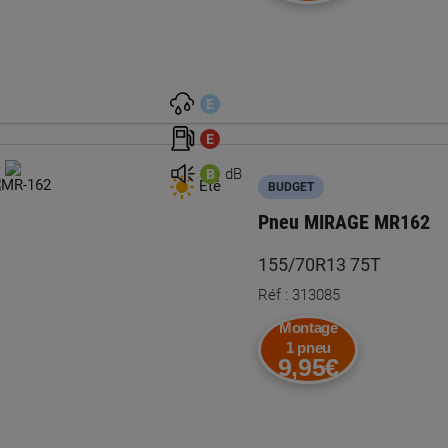
E
E
dB
B
Été
BUDGET
Pneu MIRAGE MR162
155/70R13 75T
Réf : 313085
Montage
1 pneu
9,95€