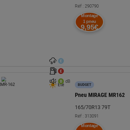
Réf : 290790
Montage
1 pneu
9,95€
E
E
dB
B
Été
BUDGET
Pneu MIRAGE MR162
165/70R13 79T
Réf : 313091
Montage