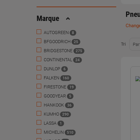
Pneu
Marque
Replier
Change
AUTOGREEN
8
BFGOODRICH
25
Tri
Par
BRIDGESTONE
275
CONTINENTAL
24
DUNLOP
6
FALKEN
160
FIRESTONE
19
GOODYEAR
5
HANKOOK
36
KUMHO
290
LASSA
1
MICHELIN
510