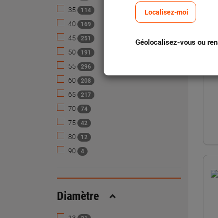
35
114
Localisez-moi
40
169
45
251
Géolocalisez-vous ou ren
50
191
55
296
60
208
65
217
70
74
75
42
80
12
90
4
Diamètre
Replier