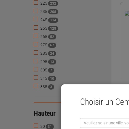
225
232
235
208
245
114
255
128
265
52
275
67
285
24
295
13
305
7
315
10
335
3
Choisir un Ce
Hauteur
Replier
30
31