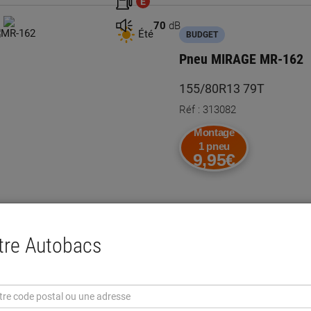
E
70
dB
Été
BUDGET
Pneu MIRAGE MR-162
155/80R13 79T
Réf : 313082
Montage
1 pneu
9,95€
ntre Autobacs
E
E
dB
B
Été
BUDGET