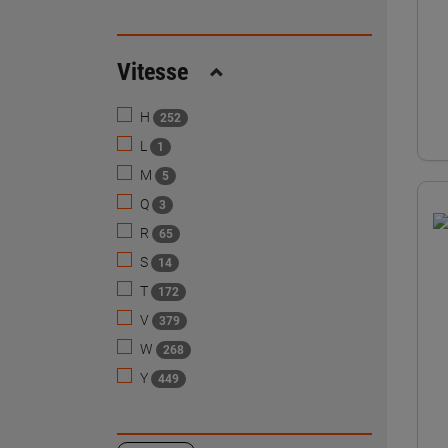
Vitesse
Replier
H
252
L
1
M
5
Q
3
R
65
S
14
T
172
V
379
W
268
Y
449