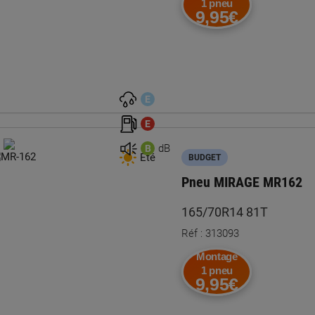
1 pneu
9,95€
E
E
dB
B
Été
BUDGET
Pneu MIRAGE MR162
165/70R14 81T
Réf : 313093
Montage
1 pneu
9,95€