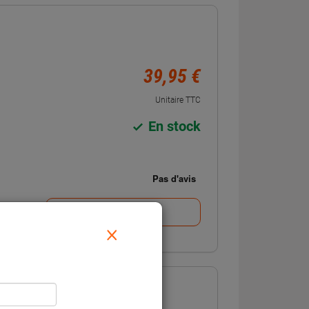
39,95 €
Unitaire TTC
En stock
Voir la fiche
×