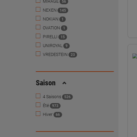
MIRAGE
56
NEXEN
145
NOKIAN
1
OVATION
1
PIRELLI
15
UNIROYAL
9
VREDESTEIN
23
Saison
Replier
4 Saisons
526
Été
973
Hiver
66