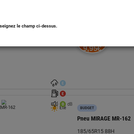
Pneu MIRAGE MR-162
175/65R14 82T
seignez le champ ci-dessus.
Réf : 290789
Montage
1 pneu
9,95€
E
E
dB
B
Été
BUDGET
Pneu MIRAGE MR-162
185/65R15 88H