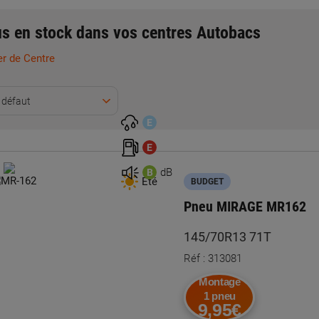
s en stock dans vos centres Autobacs
r de Centre
 défaut
E
E
dB
B
Été
BUDGET
Pneu MIRAGE MR162
145/70R13 71T
Réf : 313081
Montage
1 pneu
9,95€