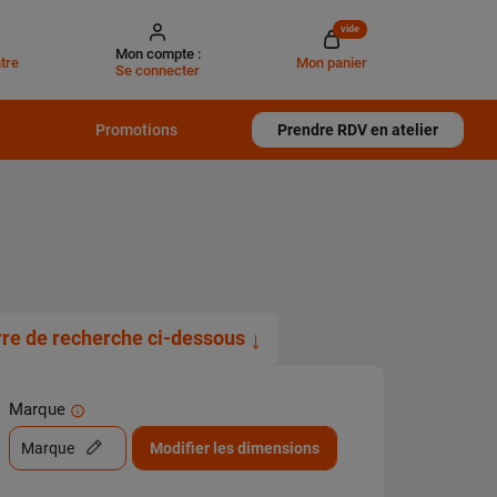
vide
Mon compte :
tre
Mon panier
Se connecter
Promotions
Prendre RDV en atelier
arre de recherche ci-dessous
↓
Marque
Marque
Modifier les dimensions