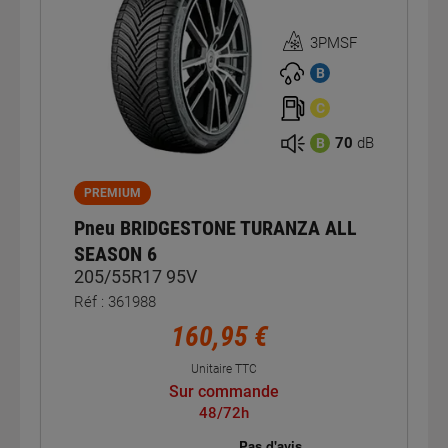
3PMSF
Homologation
3PMSF
B
C
70
dB
B
PREMIUM
Pneu BRIDGESTONE TURANZA ALL
SEASON 6
205/55R17 95V
Réf : 361988
160,95 €
Unitaire TTC
Sur commande
48/72h