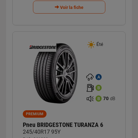
Voir la fiche
Été
A
B
70
dB
B
PREMIUM
Pneu BRIDGESTONE TURANZA 6
245/40R17 95Y