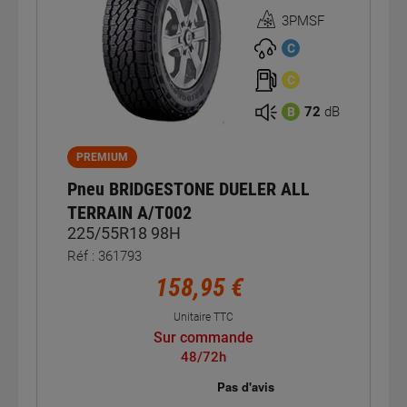
3PMSF
Homologation
3PMSF
C
C
72
dB
B
PREMIUM
Pneu BRIDGESTONE DUELER ALL
TERRAIN A/T002
225/55R18 98H
Réf : 361793
158,95 €
Unitaire TTC
Sur commande
48/72h