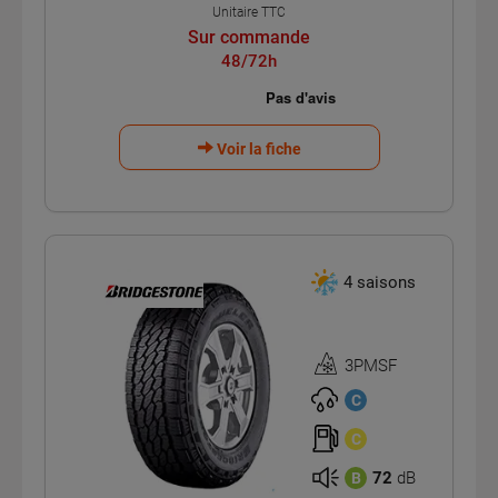
Unitaire TTC
Sur commande
48/72h
Voir la fiche
4 saisons
3PMSF
Homologation
3PMSF
C
C
72
dB
B