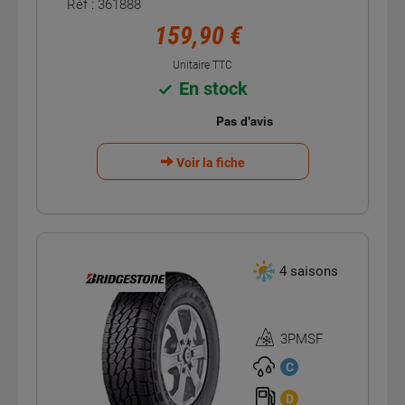
Réf : 361888
159,90 €
Unitaire TTC
En stock
Voir la fiche
4 saisons
3PMSF
Homologation
3PMSF
C
D