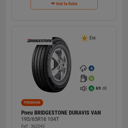
Voir la fiche
Été
A
B
69
dB
A
PREMIUM
Pneu BRIDGESTONE DURAVIS VAN
195/65R16 104T
Réf : 362045