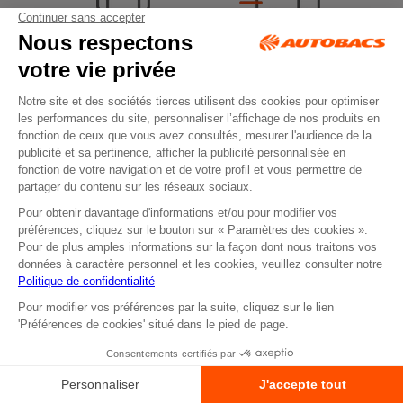
LIVRAISON
SERVICE
48/72H
CLIENTS
Jours ouvrés du
Disponible
lundi au vendredi 9h à
5 Jours / 7
17h30
RENDEZ-VOUS
RETRAIT
DEVIS EN LIGNE
EN MAGASIN
Réservez votre
Commande
prestation
disponible sous 2H
atelier en ligne