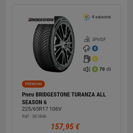
4 saisons
3PMSF
Homologation
3PMSF
B
C
70
dB
B
PREMIUM
Pneu BRIDGESTONE TURANZA ALL
SEASON 6
225/65R17 106V
Réf : 361846
157,95 €