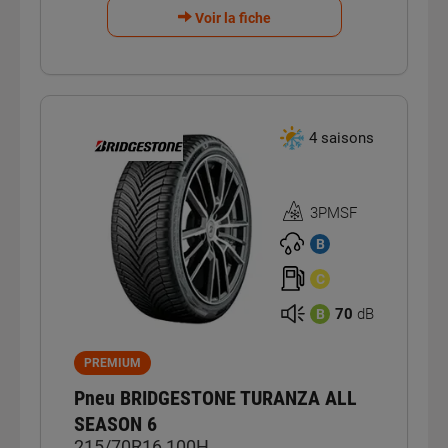
Voir la fiche
4 saisons
3PMSF
Homologation
3PMSF
B
C
70
dB
B
PREMIUM
Pneu BRIDGESTONE TURANZA ALL
SEASON 6
215/70R16 100H