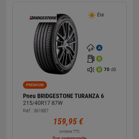
Été
A
B
70
dB
B
PREMIUM
Pneu BRIDGESTONE TURANZA 6
215/40R17 87W
Réf : 361887
159,95 €
Unitaire TTC
Sur commande