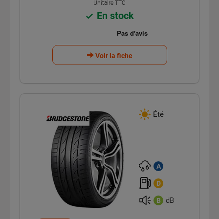
Unitaire TTC
En stock
Voir la fiche
Été
A
D
dB
B