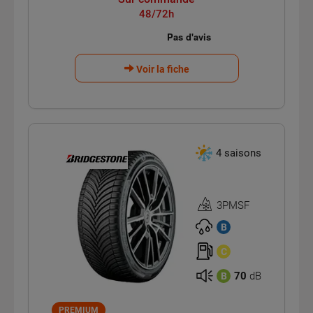
48/72h
Voir la fiche
4 saisons
3PMSF
Homologation
3PMSF
B
C
70
dB
B
PREMIUM