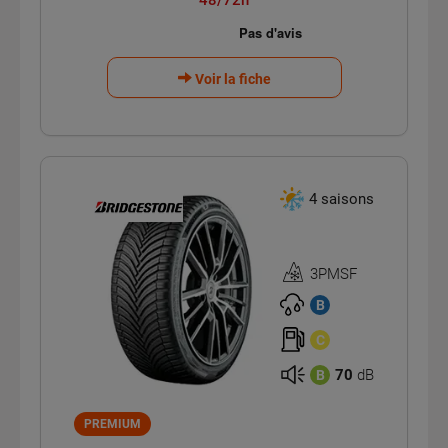
Voir la fiche
4 saisons
3PMSF
Homologation
3PMSF
B
C
70
dB
B
PREMIUM