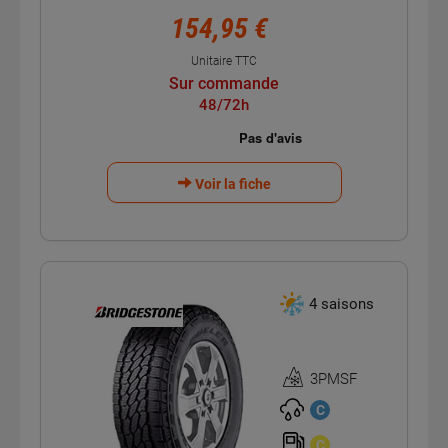
154,95 €
Unitaire TTC
Sur commande
48/72h
Voir la fiche
4 saisons
3PMSF
Homologation
3PMSF
C
C