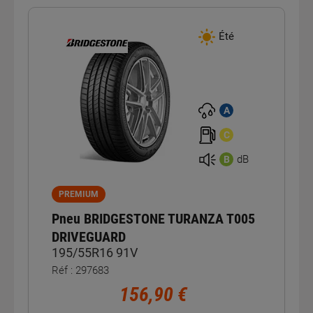
Été
A
C
dB
B
PREMIUM
Pneu BRIDGESTONE TURANZA T005
DRIVEGUARD
195/55R16 91V
Réf : 297683
156,90 €