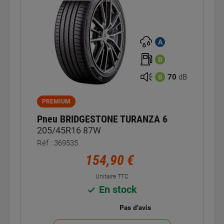
A
B
70
dB
B
PREMIUM
Pneu BRIDGESTONE TURANZA 6
205/45R16 87W
Réf : 369535
154,90 €
Unitaire TTC
En stock