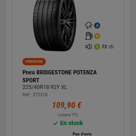
A
D
72
dB
B
PREMIUM
Pneu BRIDGESTONE POTENZA
SPORT
225/40R18 92Y XL
Réf : 372318
109,90 €
Unitaire TTC
En stock