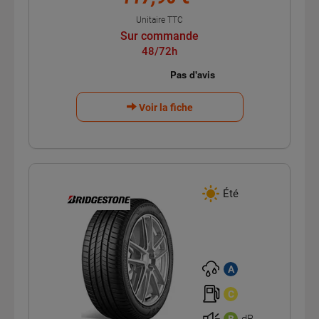
Unitaire TTC
Sur commande
48/72h
Voir la fiche
Été
A
C
dB
B