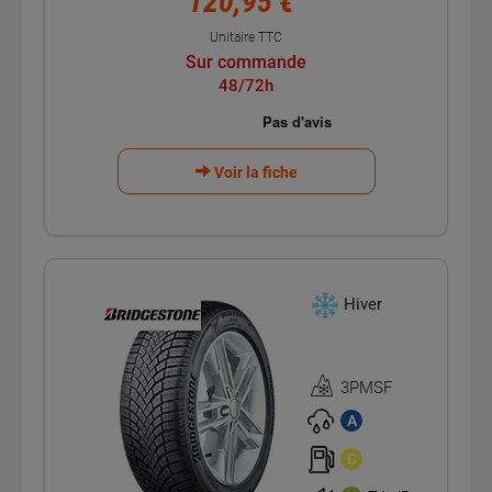
120,95 €
Unitaire TTC
Sur commande
48/72h
Voir la fiche
Hiver
3PMSF
Homologation
3PMSF
A
C