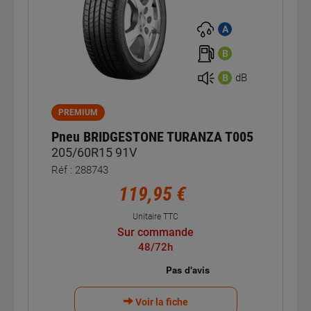
A
B
dB
B
PREMIUM
Pneu BRIDGESTONE TURANZA T005
205/60R15 91V
Réf : 288743
119,95 €
Unitaire TTC
Sur commande
48/72h
Voir la fiche