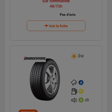
Sur commande
48/72h
Voir la fiche
Été
A
C
dB
B