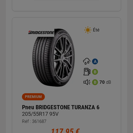
Été
A
B
70
dB
B
PREMIUM
Pneu BRIDGESTONE TURANZA 6
205/55R17 95V
Réf : 361687
117,95 €