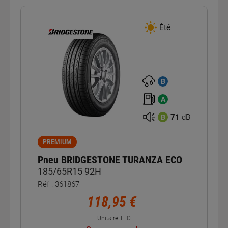
Été
B
A
71
dB
B
PREMIUM
Pneu BRIDGESTONE TURANZA ECO
185/65R15 92H
Réf : 361867
118,95 €
Unitaire TTC