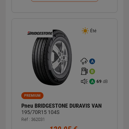
Été
A
B
69
dB
A
PREMIUM
Pneu BRIDGESTONE DURAVIS VAN
195/70R15 104S
Réf : 362031