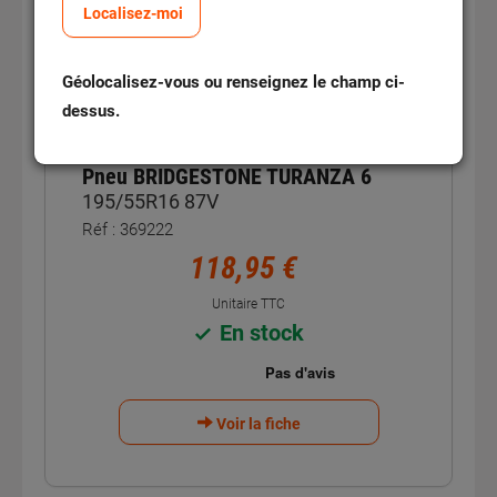
A
Localisez-moi
B
Géolocalisez-vous ou renseignez le champ ci-
69
dB
B
dessus.
PREMIUM
Pneu BRIDGESTONE TURANZA 6
195/55R16 87V
Réf : 369222
118,95 €
Unitaire TTC
En stock
Voir la fiche