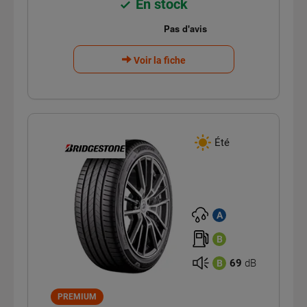
En stock
Voir la fiche
Été
A
B
69
dB
B
PREMIUM