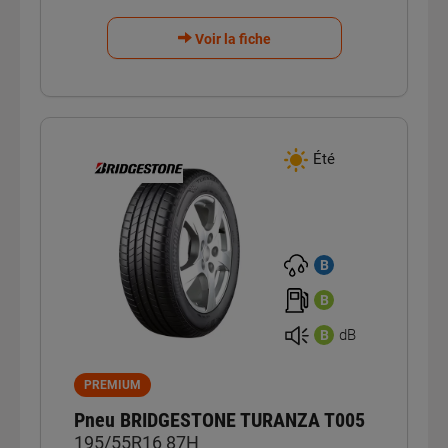
Voir la fiche
Été
B
B
dB
B
PREMIUM
Pneu BRIDGESTONE TURANZA T005
195/55R16 87H