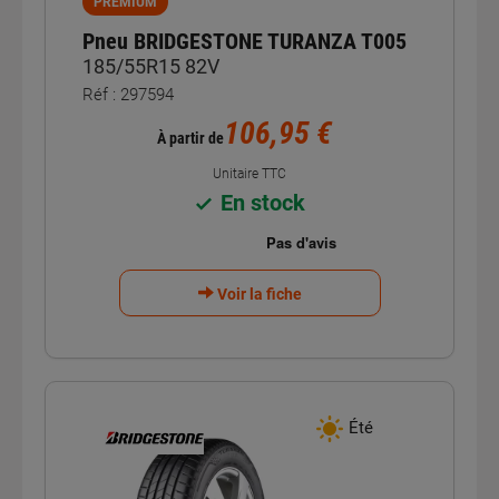
PREMIUM
Pneu BRIDGESTONE TURANZA T005
185/55R15 82V
Réf : 297594
106,95 €
À partir de
Unitaire TTC
En stock
Voir la fiche
Été