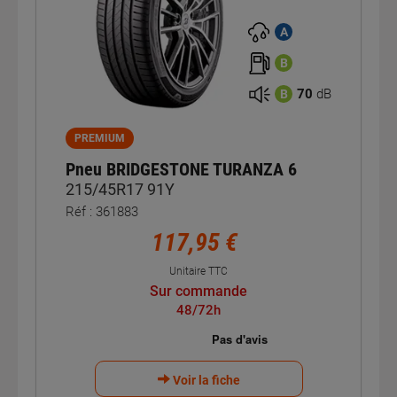
A
B
70
dB
B
PREMIUM
Pneu BRIDGESTONE TURANZA 6
215/45R17 91Y
Réf : 361883
117,95 €
Unitaire TTC
Sur commande
48/72h
Voir la fiche