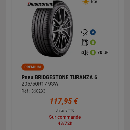
Été
A
B
70
dB
B
PREMIUM
Pneu BRIDGESTONE TURANZA 6
205/50R17 93W
Réf : 360293
117,95 €
Unitaire TTC
Sur commande
48/72h