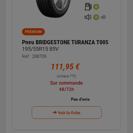
B
dB
B
PREMIUM
Pneu BRIDGESTONE TURANZA T005
195/55R15 85V
Réf : 288709
111,95 €
Unitaire TTC
Sur commande
48/72h
Voir la fiche