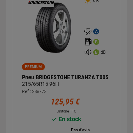
A
B
dB
B
PREMIUM
Pneu BRIDGESTONE TURANZA T005
215/65R15 96H
Réf : 288772
125,95 €
Unitaire TTC
En stock