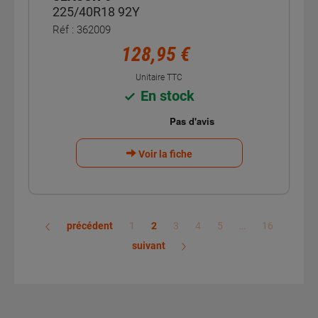
225/40R18 92Y
Réf : 362009
128,95 €
Unitaire TTC
En stock
Voir la fiche
précédent
1
2
3
4
5
…
16
suivant