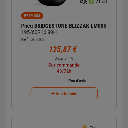
71
dB
B
PREMIUM
Pneu BRIDGESTONE BLIZZAK LM005
195/60R16 89H
Réf : 368462
125,87 €
Unitaire TTC
Sur commande
48/72h
Voir la fiche
Été