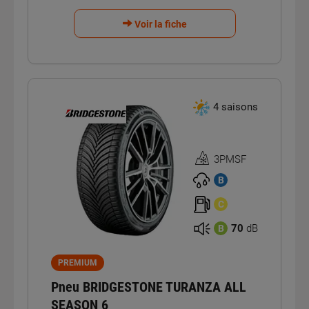
Voir la fiche
4 saisons
3PMSF
Homologation
3PMSF
B
C
70
dB
B
PREMIUM
Pneu BRIDGESTONE TURANZA ALL
SEASON 6