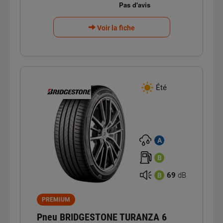
Voir la fiche
Été
A
B
69
dB
B
PREMIUM
Pneu BRIDGESTONE TURANZA 6