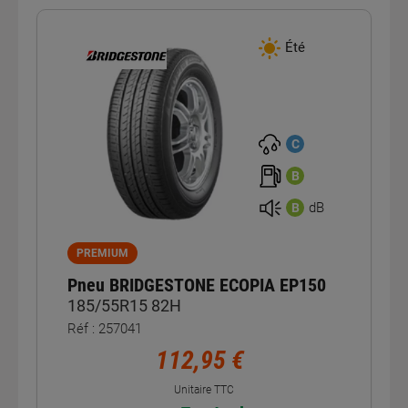
Été
C
B
dB
B
PREMIUM
Pneu BRIDGESTONE ECOPIA EP150
185/55R15 82H
Réf : 257041
112,95 €
Unitaire TTC