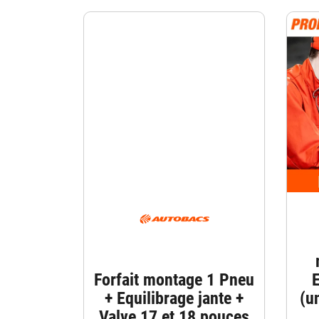
Forfait montage 1 Pneu
E
+ Equilibrage jante +
(u
Valve 17 et 18 pouces