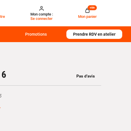
vide
Mon compte :
tre
Mon panier
Se connecter
Promotions
Prendre RDV en atelier
 6
5
€