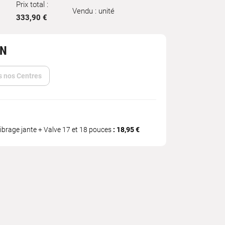
Prix total :
Vendu : unité
333,90 €
IN
s nos Centres
ibrage jante + Valve 17 et 18 pouces
: 18,95 €