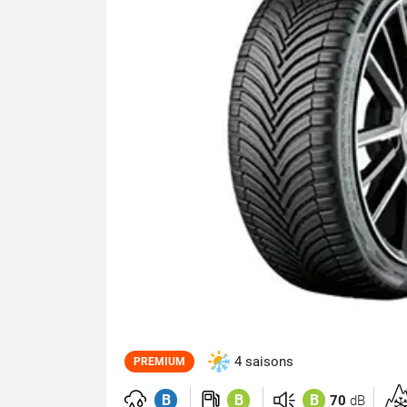
4 saisons
PREMIUM
B
B
B
70
dB