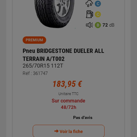
3PMSF
C
C
72
dB
B
PREMIUM
Pneu BRIDGESTONE DUELER ALL
TERRAIN A/T002
265/70R15 112T
Réf : 361747
183,95 €
Unitaire TTC
Sur commande
48/72h
Voir la fiche