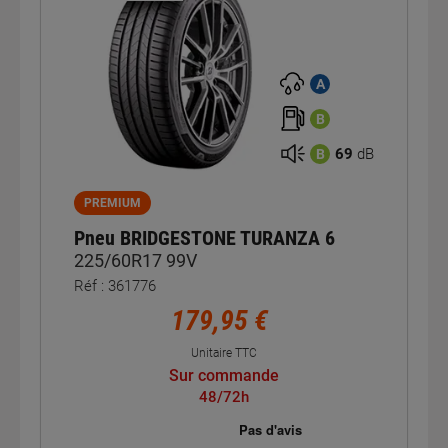
A
B
69
dB
B
PREMIUM
Pneu BRIDGESTONE TURANZA 6
225/60R17 99V
Réf : 361776
179,95 €
Unitaire TTC
Sur commande
48/72h