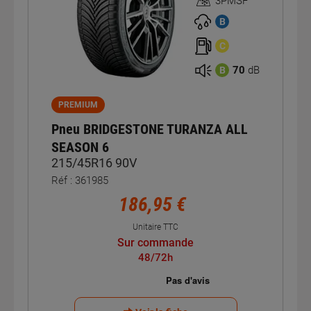
3PMSF
Homologation
3PMSF
B
C
70
dB
B
PREMIUM
Pneu BRIDGESTONE TURANZA ALL
SEASON 6
215/45R16 90V
Réf : 361985
186,95 €
Unitaire TTC
Sur commande
48/72h