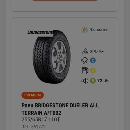
4 saisons
3PMSF
Homologation
3PMSF
C
C
72
dB
B
PREMIUM
Pneu BRIDGESTONE DUELER ALL
TERRAIN A/T002
255/65R17 110T
Réf : 361771