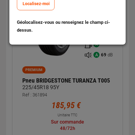
Été
Localisez-moi
Géolocalisez-vous ou renseignez le champ ci-
dessus.
B
A
69
dB
A
PREMIUM
Pneu BRIDGESTONE TURANZA T005
225/45R18 95Y
Réf : 361894
185,95 €
Unitaire TTC
Sur commande
48/72h