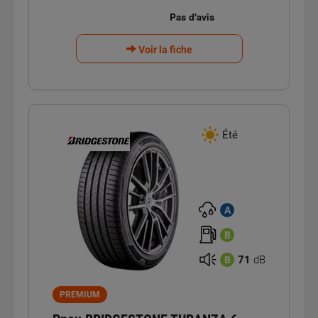
Voir la fiche
Été
A
B
71
dB
B
PREMIUM