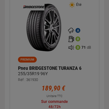
Été
A
B
71
dB
B
PREMIUM
Pneu BRIDGESTONE TURANZA 6
255/35R19 96Y
Réf : 361930
189,90 €
Unitaire TTC
Sur commande
48/72h