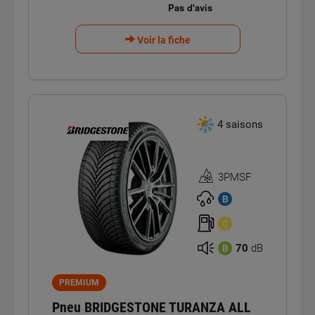
Voir la fiche
4 saisons
3PMSF
Homologation
3PMSF
B
C
70
dB
B
PREMIUM
Pneu BRIDGESTONE TURANZA ALL