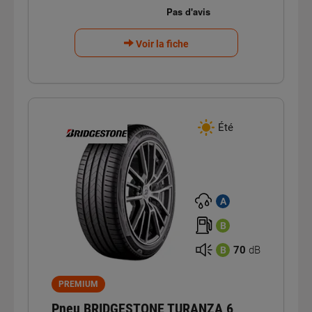
Voir la fiche
Été
A
B
70
dB
B
PREMIUM
Pneu BRIDGESTONE TURANZA 6