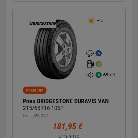
Été
A
B
69
dB
A
PREMIUM
Pneu BRIDGESTONE DURAVIS VAN
215/65R16 106T
Réf : 362047
181,95 €
Unitaire TTC