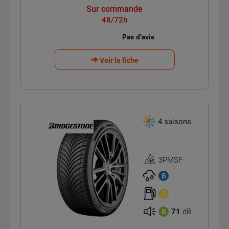
Sur commande
48/72h
Voir la fiche
4 saisons
3PMSF
Homologation
3PMSF
B
C
71
dB
B