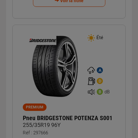
Voir la fiche
Été
A
D
dB
B
PREMIUM
Pneu BRIDGESTONE POTENZA S001
255/35R19 96Y
Réf : 297666