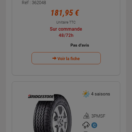
Réf : 362048
181,95 €
Unitaire TTC
Sur commande
48/72h
Voir la fiche
4 saisons
3PMSF
Homologation
3PMSF
C