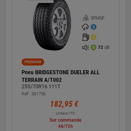
3PMSF
Homologation
3PMSF
C
C
72
dB
B
PREMIUM
Pneu BRIDGESTONE DUELER ALL
TERRAIN A/T002
255/70R16 111T
Réf : 361756
182,95 €
Unitaire TTC
Sur commande
48/72h