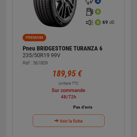
A
B
69
dB
B
PREMIUM
Pneu BRIDGESTONE TURANZA 6
235/50R19 99V
Réf : 361809
189,95 €
Unitaire TTC
Sur commande
48/72h
Voir la fiche