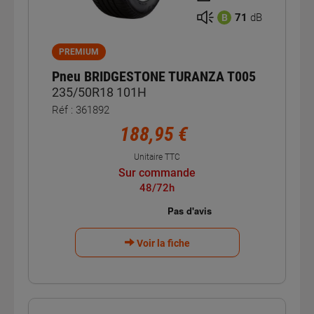
71
dB
B
PREMIUM
Pneu BRIDGESTONE TURANZA T005
235/50R18 101H
Réf : 361892
188,95 €
Unitaire TTC
Sur commande
48/72h
Voir la fiche