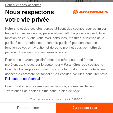
lundi au vendredi 9h à
5 Jours / 7
17h30
RENDEZ-VOUS
RETRAIT
DEVIS EN LIGNE
EN MAGASIN
Réservez votre
Commande
prestation
disponible sous 2H
atelier en ligne