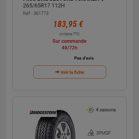
265/65R17 112H
Réf : 361773
183,95 €
Unitaire TTC
Sur commande
48/72h
Voir la fiche
4 saisons
3PMSF
Homologation