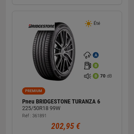
Été
A
B
70
dB
B
PREMIUM
Pneu BRIDGESTONE TURANZA 6
225/50R18 99W
Réf : 361891
202,95 €