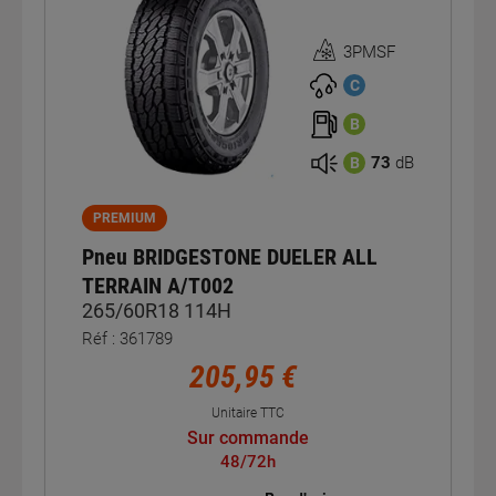
3PMSF
Homologation
3PMSF
C
B
73
dB
B
PREMIUM
Pneu BRIDGESTONE DUELER ALL
TERRAIN A/T002
265/60R18 114H
Réf : 361789
205,95 €
Unitaire TTC
Sur commande
48/72h