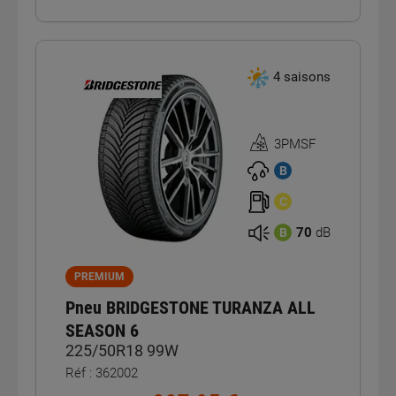
4 saisons
3PMSF
Homologation
3PMSF
B
C
70
dB
B
PREMIUM
Pneu BRIDGESTONE TURANZA ALL
SEASON 6
225/50R18 99W
Réf : 362002