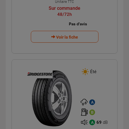
Unitaire TTC
Sur commande
48/72h
Voir la fiche
Été
A
B
69
dB
A