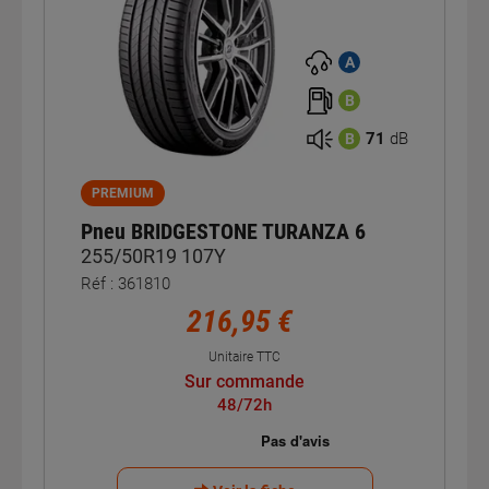
A
B
71
dB
B
PREMIUM
Pneu BRIDGESTONE TURANZA 6
255/50R19 107Y
Réf : 361810
216,95 €
Unitaire TTC
Sur commande
48/72h