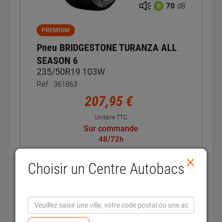
70
dB
B
PREMIUM
Pneu BRIDGESTONE TURANZA ALL
SEASON 6
235/50R19 103W
Réf : 361863
207,95 €
Unitaire TTC
Sur commande
48/72h
×
Choisir un Centre Autobacs
Voir la fiche