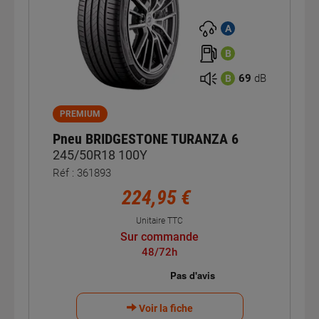
A
B
69
dB
B
PREMIUM
Pneu BRIDGESTONE TURANZA 6
245/50R18 100Y
Réf : 361893
224,95 €
Unitaire TTC
Sur commande
48/72h
Voir la fiche