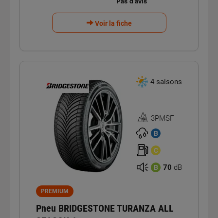
Voir la fiche
4 saisons
3PMSF
Homologation
3PMSF
B
C
70
dB
B
PREMIUM
Pneu BRIDGESTONE TURANZA ALL