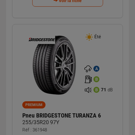
Voir la fiche
Été
A
B
71
dB
B
PREMIUM
Pneu BRIDGESTONE TURANZA 6
255/35R20 97Y
Réf : 361948