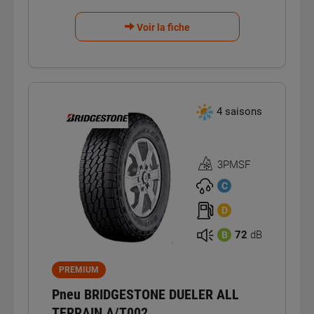
Voir la fiche
4 saisons
3PMSF
Homologation
3PMSF
C
D
72
dB
B
PREMIUM
Pneu BRIDGESTONE DUELER ALL
TERRAIN A/T002