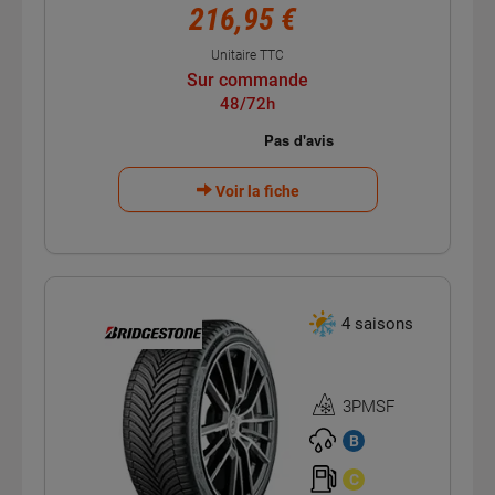
216,95 €
Unitaire TTC
Sur commande
48/72h
Voir la fiche
4 saisons
3PMSF
Homologation
3PMSF
B
C