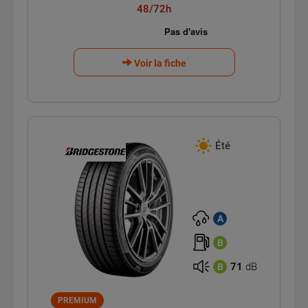
48/72h
Voir la fiche
Été
A
B
71
dB
B
PREMIUM