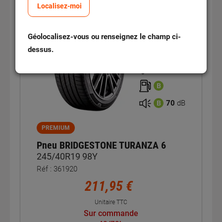
Localisez-moi
Été
Géolocalisez-vous ou renseignez le champ ci-
dessus.
A
B
70
dB
B
PREMIUM
Pneu BRIDGESTONE TURANZA 6
245/40R19 98Y
Réf : 361920
211,95 €
Unitaire TTC
Sur commande