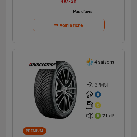
48/72h
Voir la fiche
4 saisons
3PMSF
Homologation
3PMSF
B
C
71
dB
B
PREMIUM