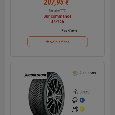
207,95 €
Unitaire TTC
Sur commande
48/72h
Voir la fiche
4 saisons
3PMSF
Homologation
3PMSF
B
C