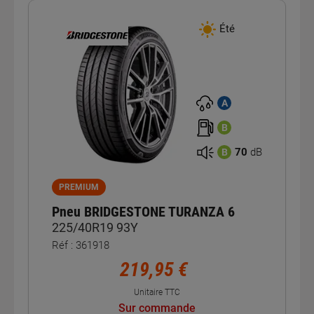
Été
A
B
70
dB
B
PREMIUM
Pneu BRIDGESTONE TURANZA 6
225/40R19 93Y
Réf : 361918
219,95 €
Unitaire TTC
Sur commande