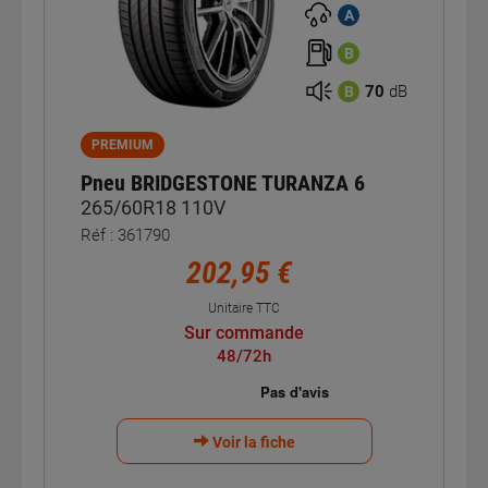
A
B
70
dB
B
PREMIUM
Pneu BRIDGESTONE TURANZA 6
265/60R18 110V
Réf : 361790
202,95 €
Unitaire TTC
Sur commande
48/72h
Voir la fiche