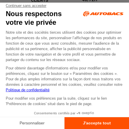
CLIENTS
Jours ouvrés du
Disponible
lundi au vendredi 9h à
5 Jours / 7
17h30
RENDEZ-VOUS
RETRAIT
DEVIS EN LIGNE
EN MAGASIN
Réservez votre
Commande
prestation
disponible sous 2H
atelier en ligne