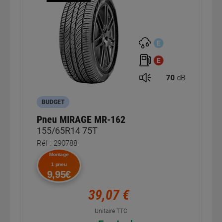
E
E
70
dB
BUDGET
Pneu MIRAGE MR-162
155/65R14 75T
Réf : 290788
Montage
1 pneu
9,95€
39,07 €
Unitaire TTC