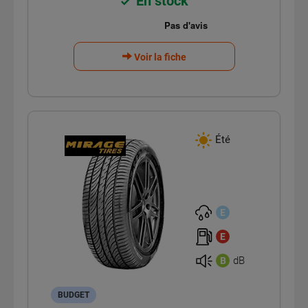
En stock
Voir la fiche
Été
E
E
dB
B
BUDGET