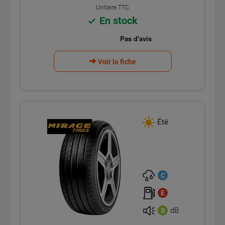
Unitaire TTC
En stock
Voir la fiche
Été
C
E
dB
B