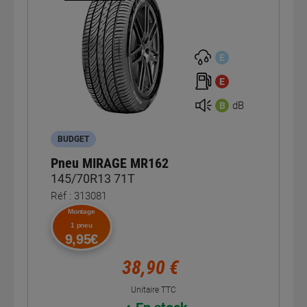
E
E
dB
B
BUDGET
Pneu MIRAGE MR162
145/70R13 71T
Réf : 313081
Montage
1 pneu
9,95€
38,90 €
Unitaire TTC