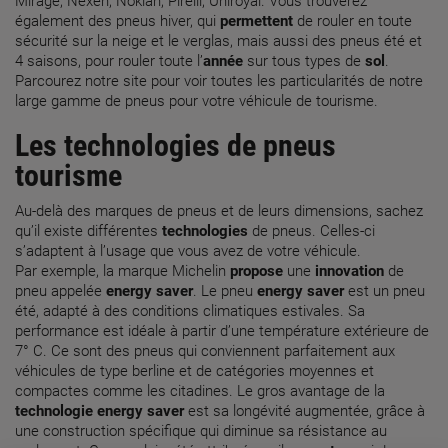
Mirage, Nexen, Nokian, Pirelli, Uniroyal. Vous trouverez
également des pneus hiver, qui
permettent
de rouler en toute
sécurité sur la neige et le verglas, mais aussi des pneus été et
4 saisons, pour rouler toute l’
année
sur tous types de
sol
.
Parcourez notre site pour voir toutes les particularités de notre
large gamme de pneus pour votre véhicule de tourisme.
Les
technologies
de pneus
tourisme
Au-delà des marques de pneus et de leurs dimensions, sachez
qu’il existe différentes
technologies
de pneus. Celles-ci
s’adaptent à l’usage que vous avez de votre véhicule.
Par exemple, la marque Michelin
propose
une
innovation
de
pneu appelée
energy saver
. Le pneu
energy saver
est un pneu
été, adapté à des conditions climatiques estivales. Sa
performance est idéale à partir d’une température extérieure de
7° C. Ce sont des pneus qui conviennent parfaitement aux
véhicules de type berline et de catégories moyennes et
compactes comme les citadines. Le gros avantage de la
technologie
energy saver
est sa longévité augmentée, grâce à
une construction spécifique qui diminue sa résistance au