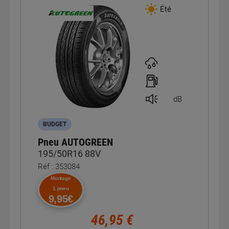
Été
dB
BUDGET
Pneu AUTOGREEN
195/50R16 88V
Réf : 353084
Montage
1 pneu
9,95€
46,95 €