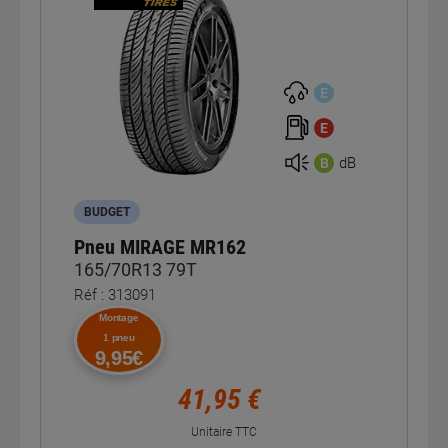
E
E
dB
B
BUDGET
Pneu MIRAGE MR162
165/70R13 79T
Réf : 313091
Montage
1 pneu
9,95€
41,95 €
Unitaire TTC