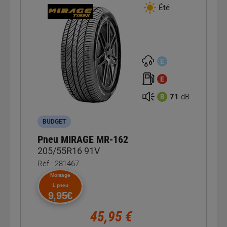
Été
E
E
71
dB
B
BUDGET
Pneu MIRAGE MR-162
205/55R16 91V
Réf : 281467
Montage
1 pneu
9,95€
45,95 €