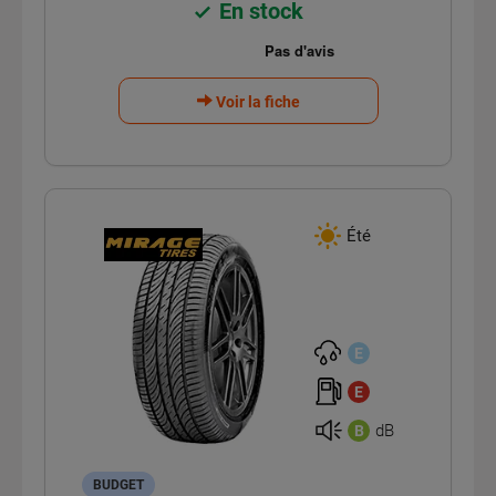
En stock
Voir la fiche
Été
E
E
dB
B
BUDGET