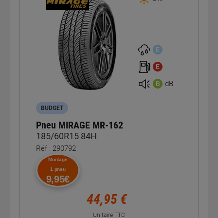
E
E
dB
B
BUDGET
Pneu MIRAGE MR-162
185/60R15 84H
Réf : 290792
Montage
1 pneu
9,95€
44,95 €
Unitaire TTC