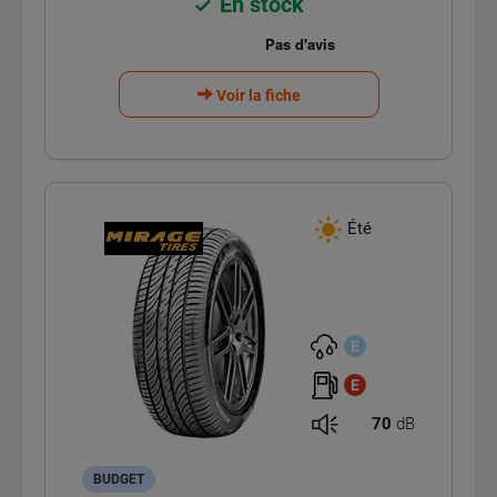
En stock
Voir la fiche
Été
E
E
70
dB
BUDGET