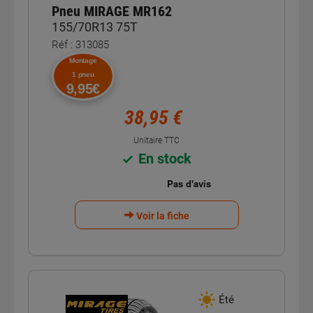
Pneu MIRAGE MR162
155/70R13 75T
Réf : 313085
Montage
1 pneu
9,95€
38,95 €
Unitaire TTC
En stock
Voir la fiche
Été