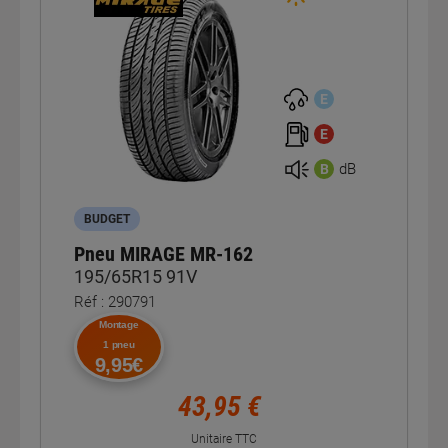
E
E
dB
B
BUDGET
Pneu MIRAGE MR-162
195/65R15 91V
Réf : 290791
Montage
1 pneu
9,95€
43,95 €
Unitaire TTC