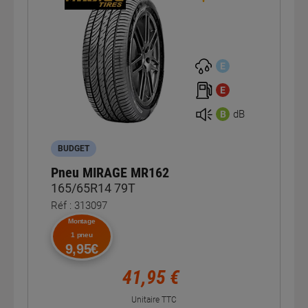
E
E
dB
B
BUDGET
Pneu MIRAGE MR162
165/65R14 79T
Réf : 313097
Montage
1 pneu
9,95€
41,95 €
Unitaire TTC