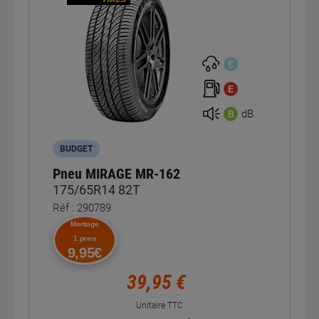
E
E
dB
B
BUDGET
Pneu MIRAGE MR-162
175/65R14 82T
Réf : 290789
Montage
1 pneu
9,95€
39,95 €
Unitaire TTC