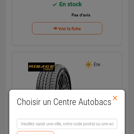
En stock
Voir la fiche
Été
E
×
Choisir un Centre Autobacs
E
dB
B
BUDGET