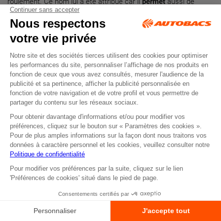
roulement. Ce nom lui a été attribué car il
permet
aussi de
réduire la
consommation
de carburant de votre véhicule. De
plus, ces pneus sont dotés d’un rebord de protection de jantes,
permettant
de préserver l’état des jantes.
Toujours du côté du
grand
manufacturier
Michelin, découvrez
les
nouveaux
pneus
Primacy
4. La marque que l’on ne
présente
plus a imaginé ce pneu haut de gamme qui offre un très haut
niveau de sécurité. En
effet
, en plus de leur longévité très
intéressante, ces pneus sont conçus pour offrir une excellente
performance de freinage sur
sol
mouillé. Si vous vivez dans une
région particulièrement pluvieuse, optez pour les pneus
Primacy
4 qui sont équipés d’une
technologie
Evergrip. Cette dernière
apporte aux pneus une adhérence parfaite même lors de fortes
pluies. Offrez le meilleur à votre
automobile
de tourisme en
choisissant ce type de
technologies
de pneus, qui vous font
également réaliser des économies de carburant.
Les autres critères de choix pour
vos pneus tourisme
Lors du choix de vos futurs pneus, ce n’est pas toujours facile
de s’y retrouver. Parmi nos nombreux modèles à la vente, vous