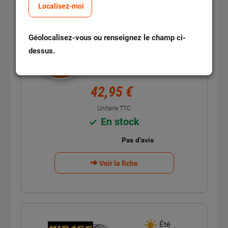
Localisez-moi
Pneu MIRAGE MR162
175/70R13 82T
Géolocalisez-vous ou renseignez le champ ci-
Réf : 313103
dessus.
Montage
1 pneu
9,95€
42,95 €
Unitaire TTC
En stock
Voir la fiche
Été