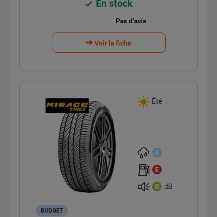
En stock
Voir la fiche
Été
E
E
dB
B
BUDGET