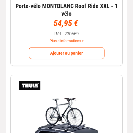
THULE : qualité premium et innovation
Porte-vélo MONTBLANC Roof Ride XXL - 1
vélo
Les
porte-vélos Thule
sont réputés pour leur qualité
54,95 €
premium, leur innovation et leur durabilité. Conçus pour
offrir une stabilité optimale et une installation intuitive, ils
Réf : 230569
permettent de transporter vos vélos en toute confiance.
Plus d'informations >
Pourquoi choisir un porte-vélos sur
barres de toit ?
Ajouter au panier
solution pratique pour transporter vos vélos sur le toit
de votre voiture ;
préserve l’accès au coffre du véhicule ;
transport stable et sécurisé ;
compatible avec la plupart des
barres de toit
universelles
.
Autobacs : votre spécialiste du
transport de vélos
Autobacs sélectionne des
porte-vélos voiture fiables et