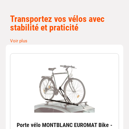
Transportez vos vélos avec
stabilité et praticité
Voir plus
Le
porte-vélos sur barres de toit
est une solution idéale
pour transporter vos vélos en toute sécurité tout en
conservant l’accès au coffre de votre véhicule. Fixé
directement sur les
barres de toit voiture
, il permet de
transporter un ou plusieurs vélos de manière stable et
aérodynamique lors de vos déplacements.
Chez Autobacs, découvrez une large sélection de
porte-
vélos toit voiture
robustes et faciles à installer. Que vous
soyez passionné de cyclisme, amateur de sorties
sportives ou adepte des voyages en plein air, ces
solutions de transport offrent
sécurité, stabilité et facilité
d’utilisation
.
Porte vélo MONTBLANC EUROMAT Bike -