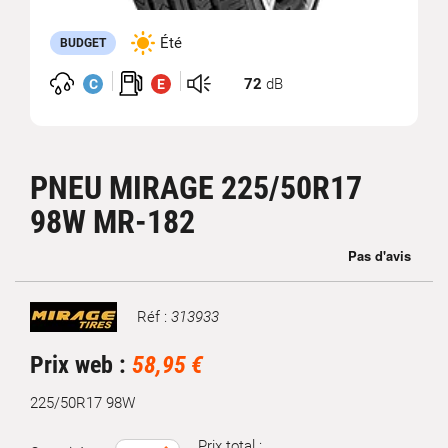
Été
BUDGET
72
dB
C
E
PNEU MIRAGE 225/50R17
98W MR-182
Réf :
313933
Marque
Prix web :
58,95 €
225/50R17 98W
Prix total :