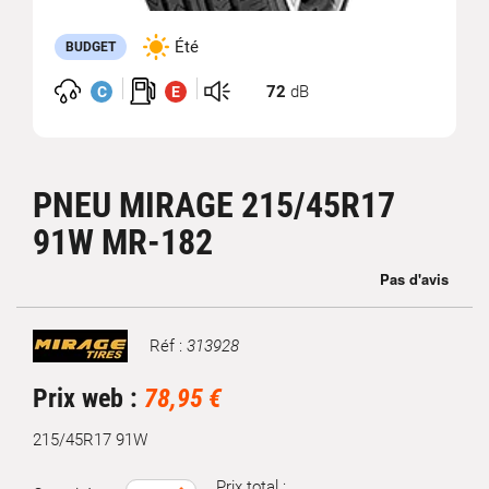
Été
BUDGET
72
dB
C
E
PNEU MIRAGE 215/45R17
91W MR-182
Réf :
313928
Marque
Prix web :
78,95 €
215/45R17 91W
Prix total :