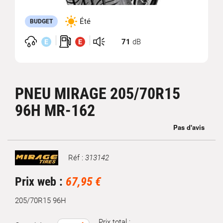
Été
BUDGET
71
dB
E
E
PNEU MIRAGE 205/70R15
96H MR-162
Réf :
313142
Marque
Prix web :
67,95 €
205/70R15 96H
Prix total :