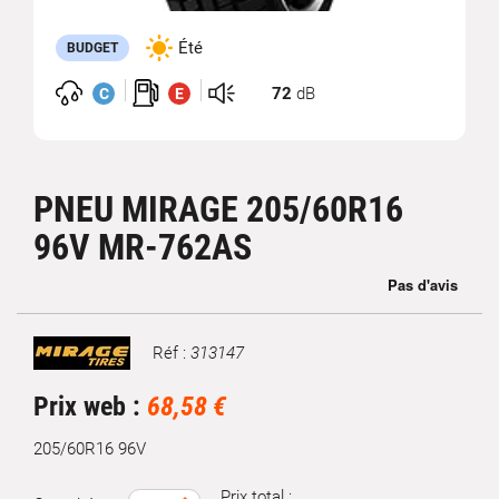
Été
BUDGET
72
dB
C
E
PNEU MIRAGE 205/60R16
96V MR-762AS
Réf :
313147
Marque
Prix web :
68,58 €
205/60R16 96V
Prix total :