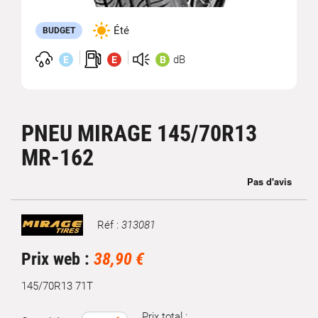
Été
BUDGET
dB
E
E
B
PNEU MIRAGE 145/70R13
MR-162
Réf :
313081
Marque
Prix web :
38,90 €
145/70R13 71T
Prix total :