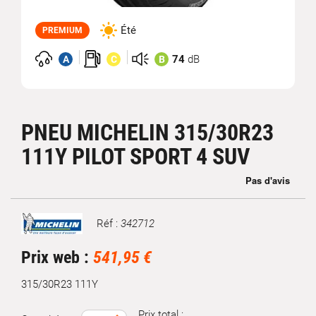
Été
PREMIUM
74
dB
A
C
B
PNEU MICHELIN 315/30R23
111Y PILOT SPORT 4 SUV
Réf :
342712
Marque
Prix web :
541,95 €
315/30R23 111Y
Prix total :