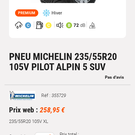
Hiver
PREMIUM
72
dB
C
C
B
Homologation
3PMSF
PNEU MICHELIN 235/55R20
105V PILOT ALPIN 5 SUV
Réf :
355729
Marque
Prix web :
258,95 €
235/55R20 105V XL
Prix total :