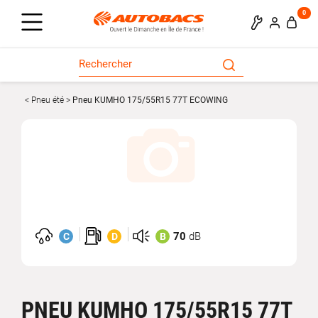
0
Pneu été
Pneu KUMHO 175/55R15 77T ECOWING
Visuel non disponible.
70
dB
C
D
B
PNEU KUMHO 175/55R15 77T