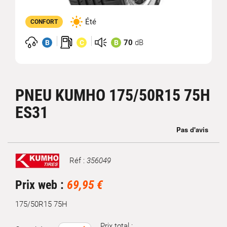
Été
CONFORT
70
dB
B
C
B
PNEU KUMHO 175/50R15 75H
ES31
Réf :
356049
Marque
Prix web :
69,95 €
175/50R15 75H
Prix total :