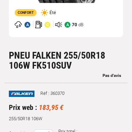
Été
CONFORT
70
dB
A
C
A
PNEU FALKEN 255/50R18
106W FK510SUV
Réf :
360370
Marque
Prix web :
183,95 €
255/50R18 106W
Prix total :