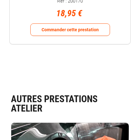
Réf : 200170
18,95 €
Comman
Commander cette prestation
AUTRES PRESTATIONS
ATELIER