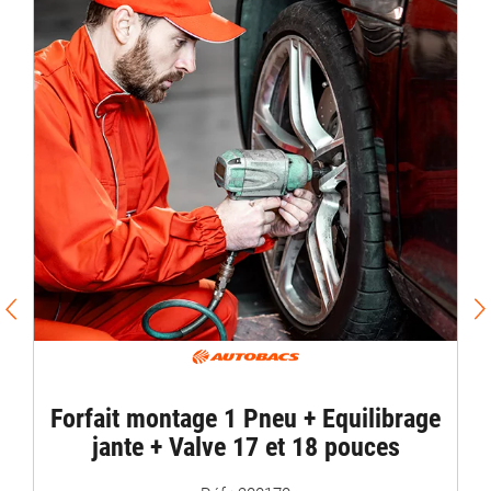
PROMO / For
Equilibrage
t montage 1 Pneu + Equilibrage
Mirag
te + Valve 17 et 18 pouces