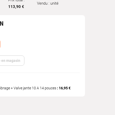
Prix total :
Vendu : unité
113,90 €
IN
te en magasin
ibrage + Valve jante 10 A 14 pouces
: 16,95 €