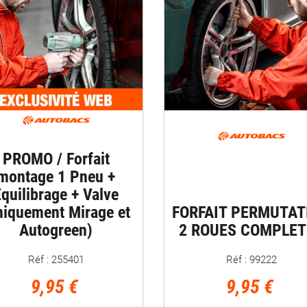
PROMO / Forfait
montage 1 Pneu +
quilibrage + Valve
niquement Mirage et
FORFAIT PERMUTAT
Autogreen)
2 ROUES COMPLET
Réf : 255401
Réf : 99222
9,95 €
9,95 €