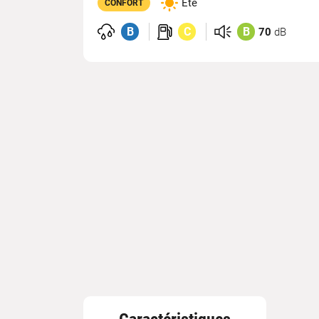
Été
CONFORT
B
C
B
70
dB