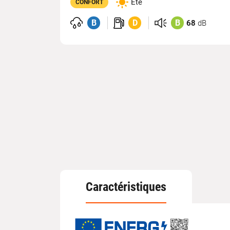
Été
CONFORT
B
D
B
68
dB
Caractéristiques