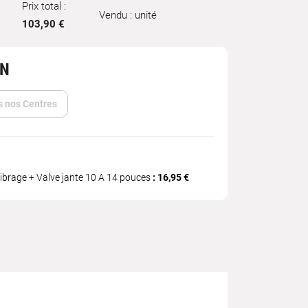
Prix total :
Vendu : unité
103,90 €
IN
s nos Centres
ibrage + Valve jante 10 A 14 pouces
: 16,95 €