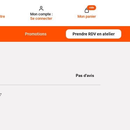
vide
Mon compte :
tre
Mon panier
Se connecter
Promotions
Prendre RDV en atelier
7