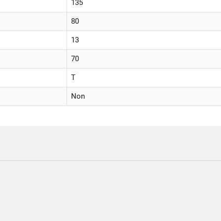
135
80
13
70
T
Non