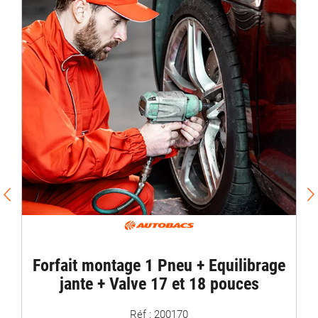
PROMO 
Equil
Forfait montage 1 Pneu + Equilibrage
jante + Valve 17 et 18 pouces
Réf : 200170