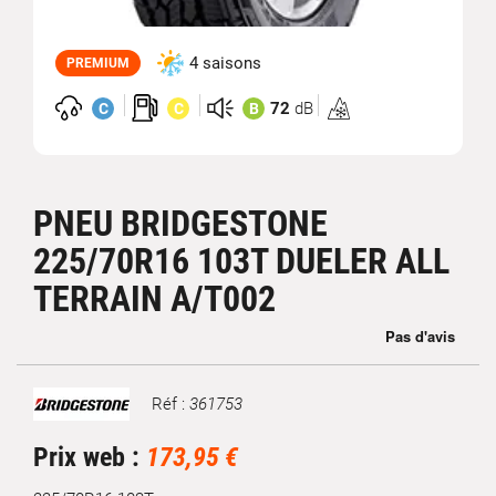
4 saisons
PREMIUM
72
dB
C
C
B
Homologation
3PMSF
PNEU BRIDGESTONE
225/70R16 103T DUELER ALL
TERRAIN A/T002
Réf :
361753
Marque
Prix web :
173,95 €