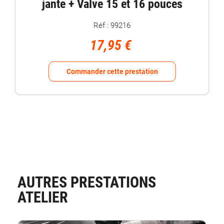
Mirage 
e + Valve 15 et 16 pouces
Ré
Réf : 99216
17,95 €
Commander
Commander cette prestation
AUTRES PRESTATIONS
ATELIER