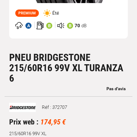
Été
PREMIUM
70
dB
A
B
B
PNEU BRIDGESTONE
215/60R16 99V XL TURANZA
6
Réf :
372707
Marque
Prix web :
174,95 €
215/60R16 99V XL