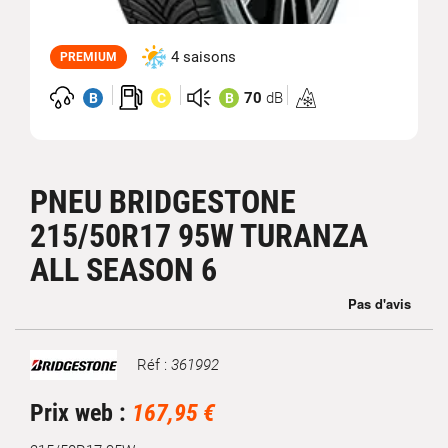
4 saisons
PREMIUM
70
dB
B
C
B
Homologation
3PMSF
PNEU BRIDGESTONE
215/50R17 95W TURANZA
ALL SEASON 6
Réf :
361992
Marque
Prix web :
167,95 €