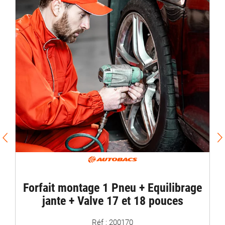
PROMO /
Equili
rfait montage 1 Pneu + Equilibrage
M
jante + Valve 17 et 18 pouces
Réf : 200170