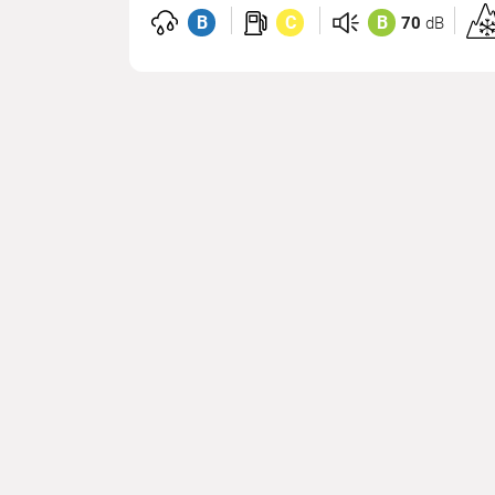
B
C
B
70
dB
Hom
3P