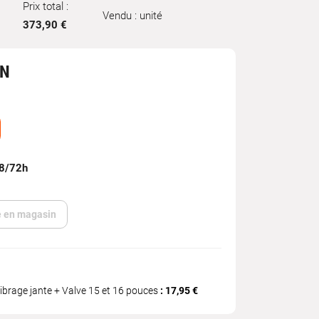
Prix total :
Vendu : unité
373,90 €
IN
48/72h
te en magasin
ibrage jante + Valve 15 et 16 pouces
: 17,95 €