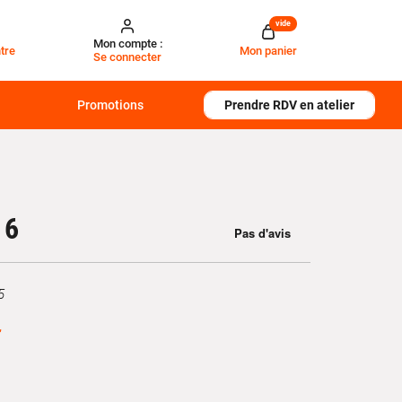
vide
Mon compte :
tre
Mon panier
Se connecter
Promotions
Prendre RDV en atelier
 6
5
€