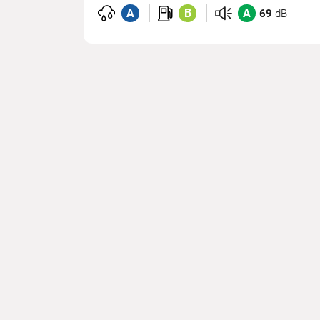
A
B
A
69
dB