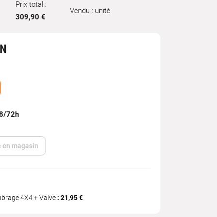
Prix total :
Vendu : unité
309,90 €
IN
48/72h
te en magasin
librage 4X4 + Valve
: 21,95 €