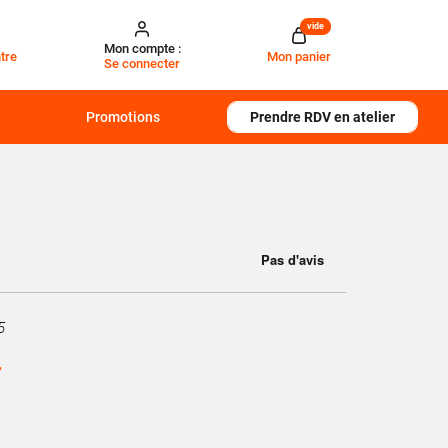
vide
Mon compte :
tre
Mon panier
Se connecter
Promotions
Prendre RDV en atelier
5
€