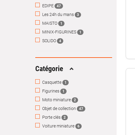
EDIPE
47
Les 24h du mans
3
MAISTO
1
MINIX-FIGURINES
1
SOLIDO
4
Catégorie
Replier
Casquette
1
Figurines
1
Moto miniature
2
Objet de collection
47
Porte clés
2
Voiture miniature
6