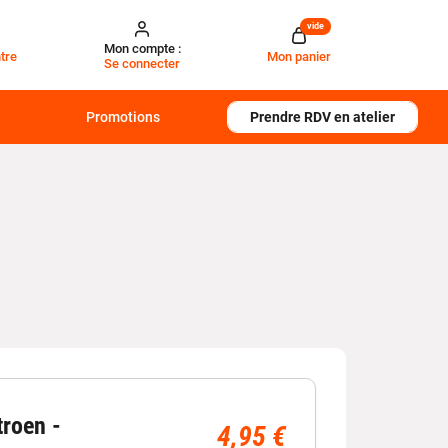
vide
Mon compte :
tre
Mon panier
Se connecter
Promotions
Prendre RDV en atelier
troen -
4,95 €