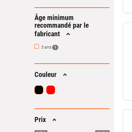
Âge minimum
recommandé par le
fabricant
Replier
3 ans
1
Couleur
Replier
Prix
Replier