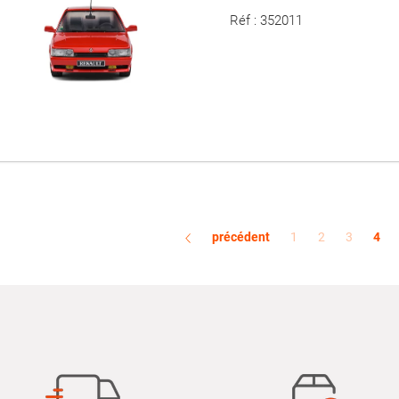
Réf : 352011
précédent
1
2
3
4