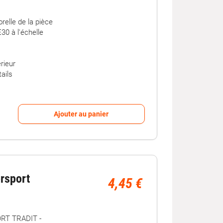
relle de la pièce
30 à l'échelle
érieur
tails
Ajouter au panier
rsport
4,45 €
T TRADIT -