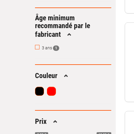
Âge minimum
recommandé par le
fabricant
Replier
3 ans
1
Couleur
Replier
Prix
Replier