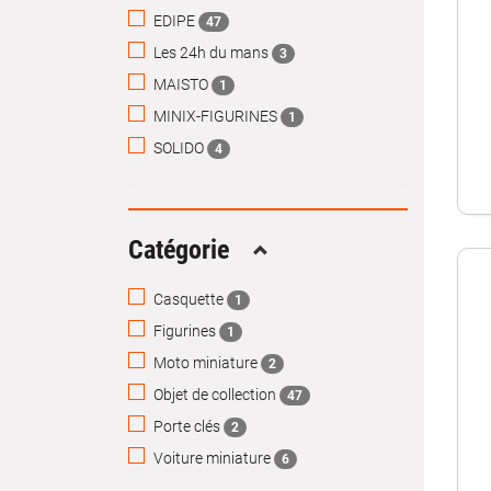
EDIPE
47
Les 24h du mans
3
MAISTO
1
MINIX-FIGURINES
1
SOLIDO
4
Catégorie
Replier
Casquette
1
Figurines
1
Moto miniature
2
Objet de collection
47
Porte clés
2
Voiture miniature
6