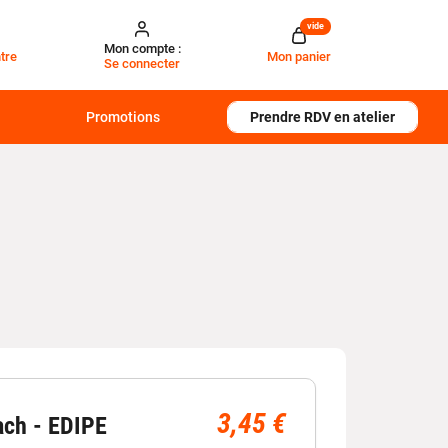
vide
Mon compte :
tre
Mon panier
Se connecter
Promotions
Prendre RDV en atelier
3,45 €
ach - EDIPE