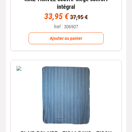
intégral
33,95 €
37,95 €
Réf : 306907
Ajouter au panier